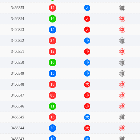
12
3466355
大
错
16
3466354
大
中
15
3466353
大
中
24
3466352
小
错
12
3466351
小
中
16
3466350
小
错
15
3466349
小
错
18
3466348
大
中
08
3466347
小
中
11
3466346
小
中
13
3466345
大
错
20
3466344
大
中
10
3466343
大
错