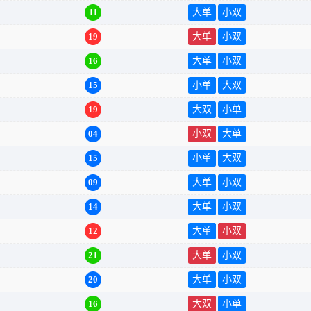
11
大单
小双
19
大单
小双
16
大单
小双
15
小单
大双
19
大双
小单
04
小双
大单
15
小单
大双
09
大单
小双
14
大单
小双
12
大单
小双
21
大单
小双
20
大单
小双
16
大双
小单