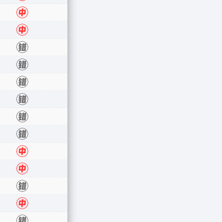
中
中
错
错
错
错
错
错
中
中
错
中
错