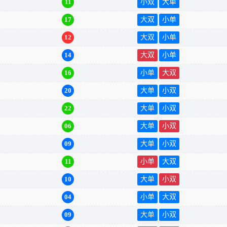
11
小双
大单
17
大双
小单
12
大双
小单
14
大双
小单
16
小单
大双
20
大单
小双
22
大单
小双
06
大单
小双
09
大单
小双
11
小单
大双
10
大单
小双
04
小单
大双
09
大单
小双