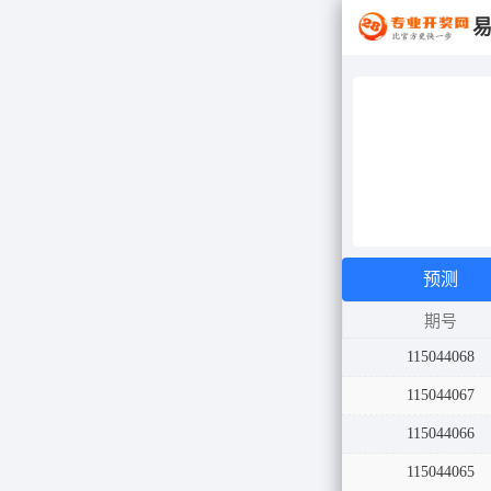
预测
期号
115044068
115044067
115044066
115044065