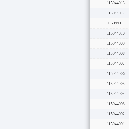
115044013
115044012
115044011
115044010
115044009
115044008
115044007
115044006
115044005
115044004
115044003
115044002
115044001