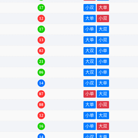
17
小双
大单
12
大单
小双
17
小单
大双
13
大单
小双
02
大双
小单
21
大双
小单
06
大双
小单
14
小双
大单
07
小单
大双
08
大单
小双
12
小单
大双
16
小单
大双
14
小双
大单