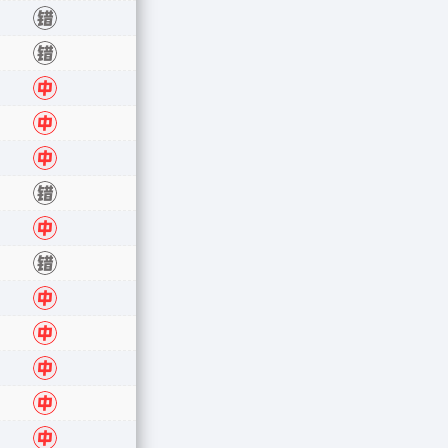
错
错
中
中
中
错
中
错
中
中
中
中
中