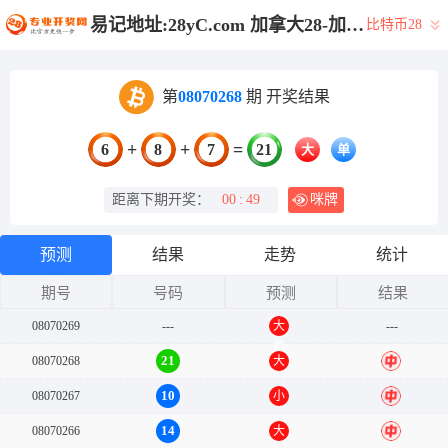
易记地址:28yC.com 加拿大28-加拿大预测|28在线预测咪牌查询|加拿大PC在线预测|加拿大PC结果查询_专注研究_加拿大PC结果走势_官方数据!
比特币28
第
08070268
期 开奖结果
+
+
=
6
8
7
21
大
单
距离下期开奖：
00
:
49
咪牌
预测
结果
走势
统计
期号
号码
预测
结果
08070269
---
大
---
单
21
08070268
大
中
10
08070267
小
中
14
08070266
大
中