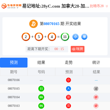
易记地址:28yC.com 加拿大28-加拿大预测|28在线预测咪牌查询|加拿大PC在线预测|加拿大PC结果查询_专注研究_加拿大PC结果走势_官方数据!
比特币28
第
08070165
期 开奖结果
+
+
=
2
5
4
11
小
单
距离下期开奖：
00
:
15
咪牌
预测
结果
走势
统计
期号
号码
预测
结果
08070166
---
小
---
11
08070165
大
错
06
08070164
双
中
06
08070163
双
中