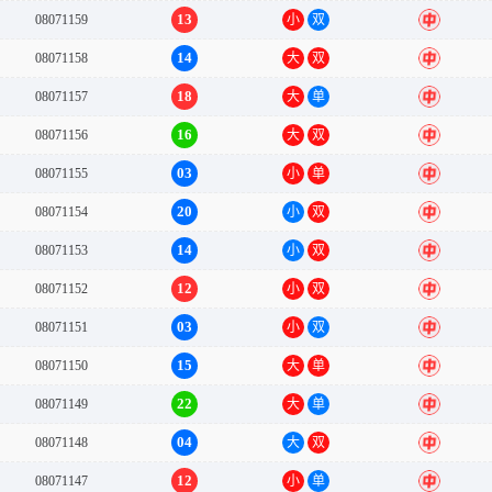
13
08071159
小
双
中
14
08071158
大
双
中
18
08071157
大
单
中
16
08071156
大
双
中
03
08071155
小
单
中
20
08071154
小
双
中
14
08071153
小
双
中
12
08071152
小
双
中
03
08071151
小
双
中
15
08071150
大
单
中
22
08071149
大
单
中
04
08071148
大
双
中
12
08071147
小
单
中