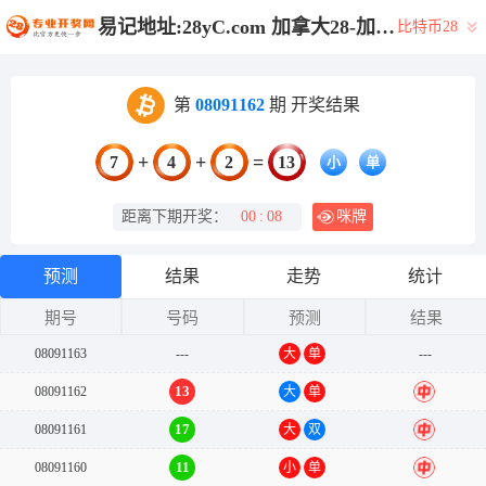
易记地址:28yC.com 加拿大28-加拿大预测|28在线预测咪牌查询|加拿大PC在线预测|加拿大PC结果查询_专注研究_加拿大PC结果走势_官方数据!
比特币28
第
08091162
期 开奖结果
+
+
=
7
4
2
13
小
单
距离下期开奖：
00
:
08
咪牌
预测
结果
走势
统计
期号
号码
预测
结果
08091163
---
大
单
---
13
08091162
大
单
中
17
08091161
大
双
中
11
08091160
小
单
中