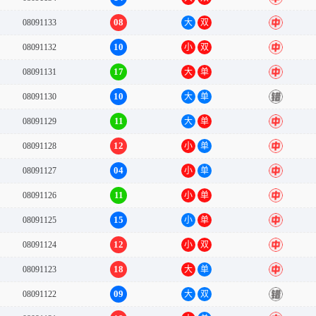
08
08091133
大
双
中
10
08091132
小
双
中
17
08091131
大
单
中
10
08091130
大
单
错
11
08091129
大
单
中
12
08091128
小
单
中
04
08091127
小
单
中
11
08091126
小
单
中
15
08091125
小
单
中
12
08091124
小
双
中
18
08091123
大
单
中
09
08091122
大
双
错