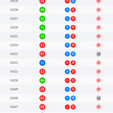
18
61659
大
单
中
06
61658
大
双
中
22
61657
小
双
中
11
61656
大
单
中
16
61655
小
双
中
13
61654
大
单
中
07
61653
大
双
错
15
61652
大
单
中
12
61651
大
双
中
06
61650
小
双
中
24
61649
小
双
中
02
61648
大
单
错
08
61647
小
双
中