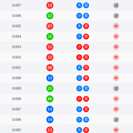
13
61697
大
双
错
22
61696
小
单
错
07
61695
大
单
中
21
61694
小
单
中
12
61693
小
双
中
12
61692
小
双
中
08
61691
大
双
中
15
61690
小
单
中
21
61689
小
双
错
06
61688
小
双
中
14
61687
小
双
中
14
61686
小
单
错
13
61685
大
单
中