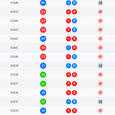
09
61646
大
双
错
23
61645
大
单
中
23
61644
大
双
中
18
61643
大
单
中
09
61642
小
单
中
19
61641
小
单
中
13
61640
小
双
中
15
61639
小
双
错
16
61638
大
双
中
21
61637
大
单
中
20
61636
大
双
中
22
61635
小
单
错
20
61634
大
双
中