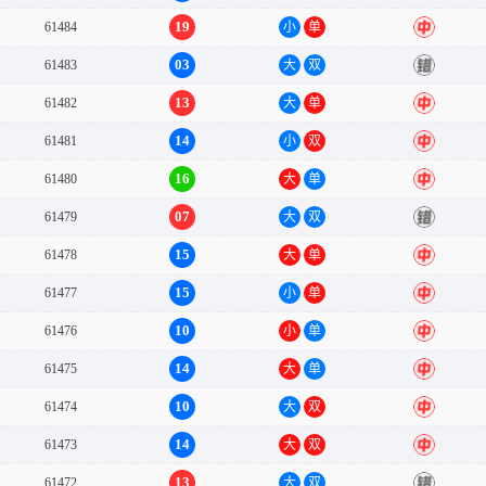
19
61484
小
单
中
03
61483
大
双
错
13
61482
大
单
中
14
61481
小
双
中
16
61480
大
单
中
07
61479
大
双
错
15
61478
大
单
中
15
61477
小
单
中
10
61476
小
单
中
14
61475
大
单
中
10
61474
大
双
中
14
61473
大
双
中
13
61472
大
双
错