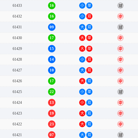
16
61433
小
单
错
16
61432
小
双
中
09
61431
大
双
错
17
61430
大
单
中
15
61429
大
单
中
14
61428
小
双
中
10
61427
大
双
中
17
61426
大
双
中
22
61425
小
单
错
13
61424
小
双
中
19
61423
大
双
中
23
61422
大
双
中
07
61421
大
双
错