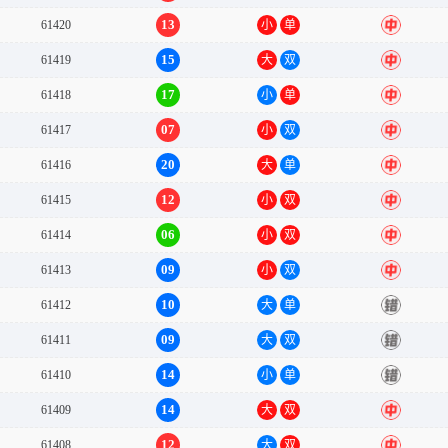
13
61420
小
单
中
15
61419
大
双
中
17
61418
小
单
中
07
61417
小
双
中
20
61416
大
单
中
12
61415
小
双
中
06
61414
小
双
中
09
61413
小
双
中
10
61412
大
单
错
09
61411
大
双
错
14
61410
小
单
错
14
61409
大
双
中
12
61408
大
双
中