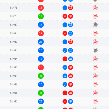
18
61471
小
双
中
17
61470
大
单
中
15
61469
小
双
错
19
61468
大
双
中
20
61467
小
双
中
15
61466
小
双
错
10
61465
小
单
中
13
61464
大
单
中
11
61463
大
单
中
15
61462
小
单
中
11
61461
小
单
中
20
61460
大
单
中