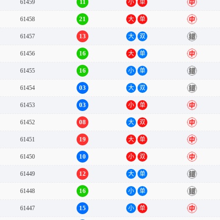
11
61459
小
单
中
21
61458
大
单
中
13
61457
大
双
错
16
61456
大
单
中
16
61455
小
单
错
03
61454
大
双
错
03
61453
小
单
中
08
61452
大
双
中
19
61451
大
单
中
10
61450
小
双
中
12
61449
大
单
错
16
61448
小
单
错
15
61447
小
单
中