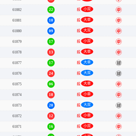
小双
22
61882
殺
中
大单
10
61881
殺
中
大双
09
61880
殺
中
小双
17
61879
殺
中
大单
13
61878
殺
中
大单
17
61877
殺
错
大双
24
61876
殺
错
大单
06
61875
殺
中
小单
18
61874
殺
中
大双
20
61873
殺
错
小单
12
61872
殺
中
小双
16
61871
殺
中