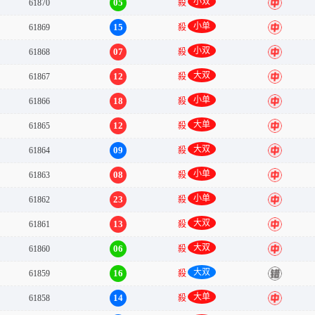
小双
05
61870
殺
中
小单
15
61869
殺
中
小双
07
61868
殺
中
大双
12
61867
殺
中
小单
18
61866
殺
中
大单
12
61865
殺
中
大双
09
61864
殺
中
小单
08
61863
殺
中
小单
23
61862
殺
中
大双
13
61861
殺
中
大双
06
61860
殺
中
大双
16
61859
殺
错
大单
14
61858
殺
中