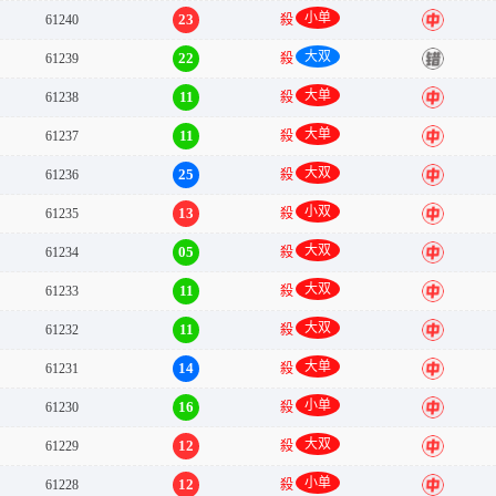
小单
23
61240
殺
中
大双
22
61239
殺
错
大单
11
61238
殺
中
大单
11
61237
殺
中
大双
25
61236
殺
中
小双
13
61235
殺
中
大双
05
61234
殺
中
大双
11
61233
殺
中
大双
11
61232
殺
中
大单
14
61231
殺
中
小单
16
61230
殺
中
大双
12
61229
殺
中
小单
12
61228
殺
中