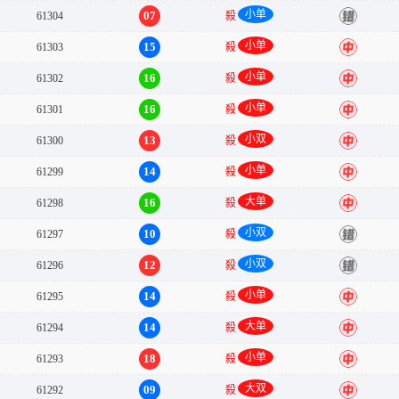
小单
07
61304
殺
错
小单
15
61303
殺
中
小单
16
61302
殺
中
小单
16
61301
殺
中
小双
13
61300
殺
中
小单
14
61299
殺
中
大单
16
61298
殺
中
小双
10
61297
殺
错
小双
12
61296
殺
错
小单
14
61295
殺
中
大单
14
61294
殺
中
小单
18
61293
殺
中
大双
09
61292
殺
中