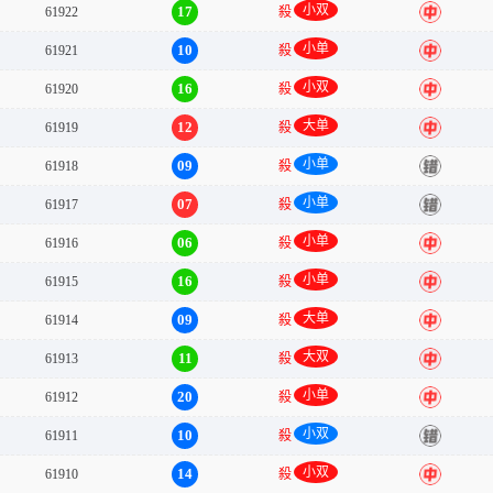
小双
17
61922
殺
中
小单
10
61921
殺
中
小双
16
61920
殺
中
大单
12
61919
殺
中
小单
09
61918
殺
错
小单
07
61917
殺
错
小单
06
61916
殺
中
小单
16
61915
殺
中
大单
09
61914
殺
中
大双
11
61913
殺
中
小单
20
61912
殺
中
小双
10
61911
殺
错
小双
14
61910
殺
中