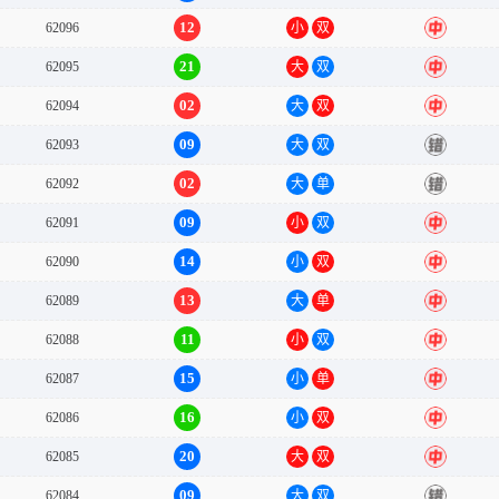
12
62096
小
双
中
21
62095
大
双
中
02
62094
大
双
中
09
62093
大
双
错
02
62092
大
单
错
09
62091
小
双
中
14
62090
小
双
中
13
62089
大
单
中
11
62088
小
双
中
15
62087
小
单
中
16
62086
小
双
中
20
62085
大
双
中
09
62084
大
双
错