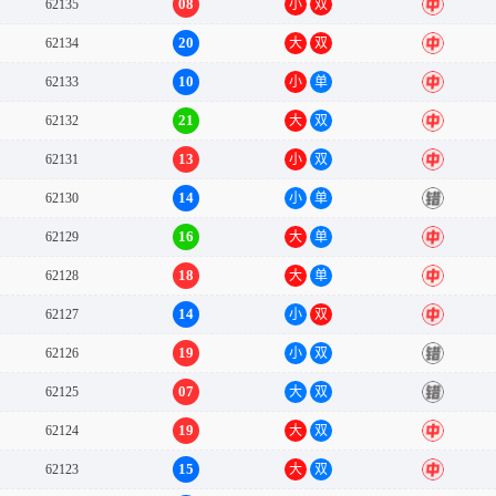
08
62135
小
双
中
20
62134
大
双
中
10
62133
小
单
中
21
62132
大
双
中
13
62131
小
双
中
14
62130
小
单
错
16
62129
大
单
中
18
62128
大
单
中
14
62127
小
双
中
19
62126
小
双
错
07
62125
大
双
错
19
62124
大
双
中
15
62123
大
双
中