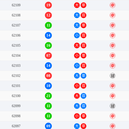
19
62109
大
单
中
12
62108
大
双
中
11
62107
大
单
中
14
62106
小
双
中
16
62105
大
双
中
07
62104
小
单
中
14
62103
小
双
中
08
62102
大
单
错
10
62101
小
双
中
21
62100
大
双
中
11
62099
大
双
错
11
62098
小
单
中
09
62097
大
单
中