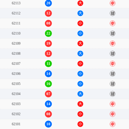
20
62113
大
中
12
62112
大
错
08
62111
小
中
22
62110
小
错
19
62109
大
中
12
62108
大
错
11
62107
小
中
14
62106
小
错
16
62105
小
错
07
62104
大
错
14
62103
大
中
08
62102
小
中
10
62101
小
中