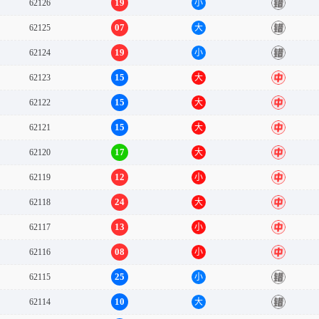
19
62126
小
错
07
62125
大
错
19
62124
小
错
15
62123
大
中
15
62122
大
中
15
62121
大
中
17
62120
大
中
12
62119
小
中
24
62118
大
中
13
62117
小
中
08
62116
小
中
25
62115
小
错
10
62114
大
错