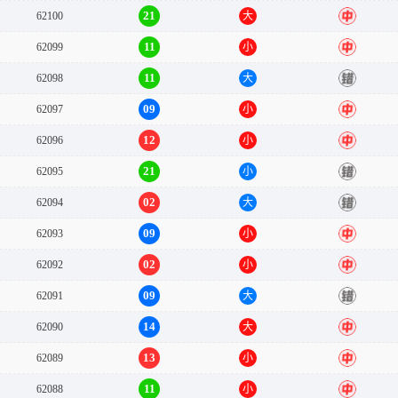
21
62100
大
中
11
62099
小
中
11
62098
大
错
09
62097
小
中
12
62096
小
中
21
62095
小
错
02
62094
大
错
09
62093
小
中
02
62092
小
中
09
62091
大
错
14
62090
大
中
13
62089
小
中
11
62088
小
中