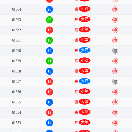
小双
20
61564
殺
中
大双
06
61563
殺
中
大单
13
61562
殺
中
小单
16
61561
殺
中
大双
20
61560
殺
错
小双
11
61559
殺
中
大单
10
61558
殺
中
大双
18
61557
殺
错
小单
18
61556
殺
中
大单
10
61555
殺
中
大单
12
61554
殺
中
大单
14
61553
殺
中