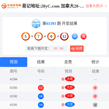
易记地址:28yC.com 加拿大28-加拿大预测|28在线预测咪牌查询|加拿大PC在线预测|加拿大PC结果查询_专注研究_加拿大PC结果走势_官方数据!
加拿大西28
第
61593
期 开奖结果
+
+
=
5
7
0
12
小
双
距离下期开奖：
01
:
04
咪牌
预测
结果
走势
统计
期号
号码
预测
结果
大单
61594
---
殺
---
大双
12
61593
殺
中
小单
10
61592
殺
中
大双
14
61591
殺
错