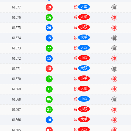
大单
19
61577
殺
错
大单
16
61576
殺
中
小双
20
61575
殺
中
大单
15
61574
殺
错
大双
22
61573
殺
错
小双
15
61572
殺
中
大双
18
61571
殺
错
小单
17
61570
殺
中
大单
11
61569
殺
中
小双
06
61568
殺
错
小双
21
61567
殺
中
大单
10
61566
殺
中
大双
07
61565
殺
中