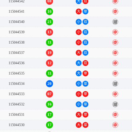
08
115044542
大
双
中
16
115044541
大
单
中
21
115044540
小
双
错
13
115044539
小
双
中
11
115044538
小
双
中
19
115044537
大
双
中
12
115044536
大
双
中
11
115044535
大
单
中
20
115044534
小
单
错
07
115044533
小
单
中
16
115044532
小
单
错
17
115044531
大
单
中
17
115044530
大
单
中