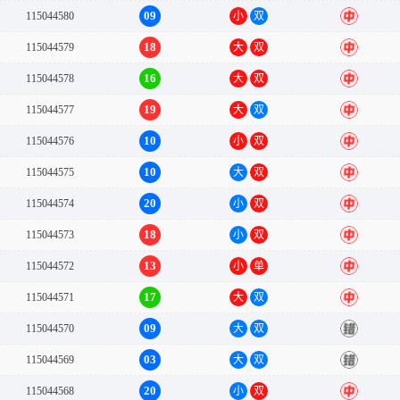
09
115044580
小
双
中
18
115044579
大
双
中
16
115044578
大
双
中
19
115044577
大
双
中
10
115044576
小
双
中
10
115044575
大
双
中
20
115044574
小
双
中
18
115044573
小
双
中
13
115044572
小
单
中
17
115044571
大
双
中
09
115044570
大
双
错
03
115044569
大
双
错
20
115044568
小
双
中