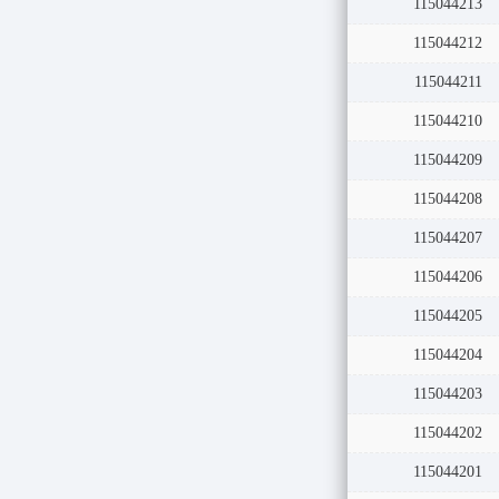
115044213
115044212
115044211
115044210
115044209
115044208
115044207
115044206
115044205
115044204
115044203
115044202
115044201