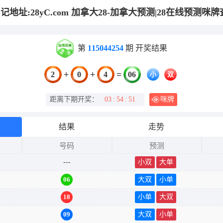
第
115044254
期 开奖结果
+
+
=
2
0
4
06
小
双
距离下期开奖：
03
:
54
:
50
咪牌
结果
走势
号码
预测
---
小双
大单
06
大双
小单
18
小单
大双
09
大双
小单