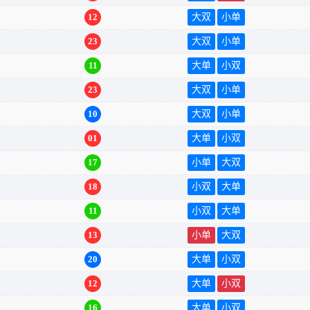
12
大双
小单
23
大双
小单
11
大单
小双
23
大双
小单
10
大双
小单
01
大单
小双
17
小单
大双
18
小双
大单
11
小双
大单
13
小单
大双
20
大单
小双
12
大单
小双
16
大单
小双