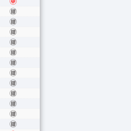
中
错
错
错
错
错
错
错
错
错
错
错
错