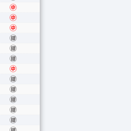
中
中
中
错
错
错
中
错
错
错
错
错
错