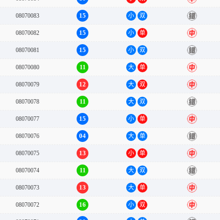
15
08070083
小
双
错
15
08070082
小
单
中
15
08070081
小
双
错
11
08070080
大
单
中
12
08070079
大
双
中
11
08070078
大
双
错
15
08070077
小
单
中
04
08070076
大
单
错
13
08070075
小
单
中
11
08070074
大
双
错
13
08070073
大
单
中
16
08070072
小
双
中