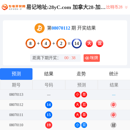
易记地址:28yC.com 加拿大28-加拿大预测|28在线预测咪牌查询|加拿大PC在线预测|加拿大PC结果查询_专注研究_加拿大PC结果走势_官方数据!
比特币28
第
08070112
期 开奖结果
+
+
=
8
4
2
14
大
双
距离下期开奖：
00
:
38
咪牌
预测
结果
走势
统计
期号
号码
预测
结果
08070113
---
小
单
---
14
08070112
大
双
中
15
08070111
大
单
中
19
08070110
小
双
错