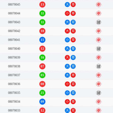
13
08070045
大
单
中
11
08070044
小
单
中
11
08070043
大
双
错
18
08070042
大
双
中
15
08070041
小
单
中
12
08070040
大
单
错
16
08070039
大
单
中
07
08070038
大
双
错
05
08070037
大
单
中
08
08070036
小
双
中
21
08070035
小
双
错
09
08070034
小
单
中
12
08070033
大
双
中