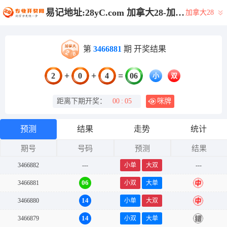
易记地址:28yC.com 加拿大28-加拿大预测|28在线预测咪牌查询|加拿大PC在线预测|加拿大PC结果查询_专注研究_加拿大PC结果走势_官方数据!
加拿大28
第
3466881
期 开奖结果
+
+
=
2
0
4
06
小
双
距离下期开奖：
00
:
05
咪牌
预测
结果
走势
统计
期号
号码
预测
结果
3466882
---
小单
大双
---
06
3466881
小双
大单
中
14
3466880
小单
大双
中
14
3466879
小双
大单
错