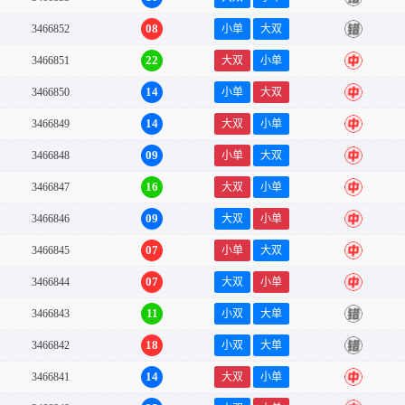
08
3466852
小单
大双
错
22
3466851
大双
小单
中
14
3466850
小单
大双
中
14
3466849
大双
小单
中
09
3466848
小单
大双
中
16
3466847
大双
小单
中
09
3466846
大双
小单
中
07
3466845
小单
大双
中
07
3466844
大双
小单
中
11
3466843
小双
大单
错
18
3466842
小双
大单
错
14
3466841
大双
小单
中